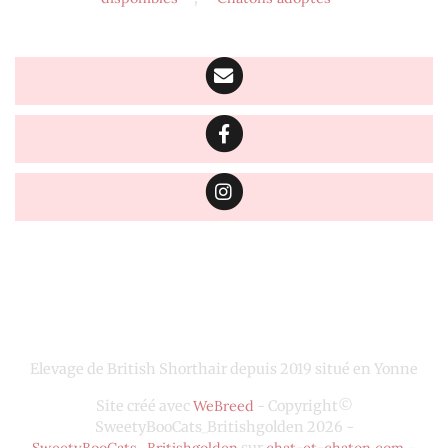
Elevage de British Shorthair depuis 2019 situé en Yonne
Site créé avec
WeBreed
- Copyright©
SweetyBooCats_Britishgolden 2026 -
SweetyBooCats_Britishgolden
sur
chat-et-chaton.com
-