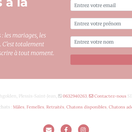
 à la
: les mariages, les
. C'est totalement
scrire à tout moment.
golden, Plessis-Saint-Jean,
0632940263
,
Contactez-nous
SI
chats
:
Mâles
,
Femelles
,
Retraités
,
Chatons disponibles
,
Chatons ad