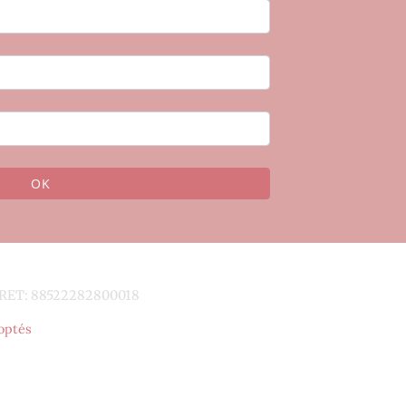
OK
RET: 88522282800018
optés