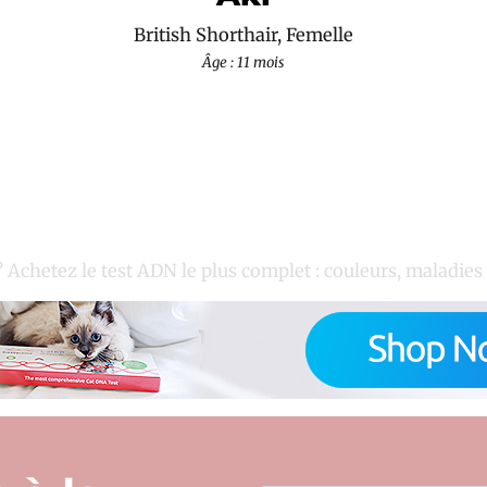
British Shorthair, Femelle
Âge : 11 mois
? Achetez le test ADN le plus complet : couleurs, maladies