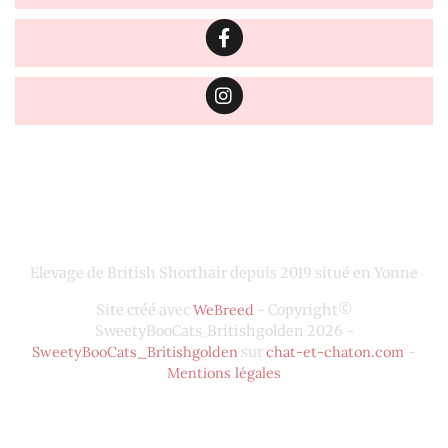
Elevage de British Shorthair depuis 2019 situé en Yonne
Site créé avec
WeBreed
- Copyright©
SweetyBooCats_Britishgolden 2026 -
SweetyBooCats_Britishgolden
sur
chat-et-chaton.com
-
Mentions légales