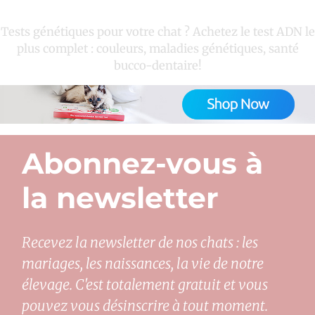
Tests génétiques pour votre chat ? Achetez le test ADN le
plus complet : couleurs, maladies génétiques, santé
bucco-dentaire!
Abonnez-vous à
la newsletter
Recevez la newsletter de nos chats : les
mariages, les naissances, la vie de notre
élevage. C'est totalement gratuit et vous
pouvez vous désinscrire à tout moment.